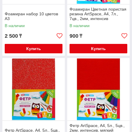
Фоамиран Цветная пористая
Фоамиран набор 10 цветов
резина ArtSpace, А4, 7л.,
А3
7цв., 2мм, интенсив
Фа4_37720
В наличии
В наличии
2 500
900
₸
₸
Купить
Купить
Фетр ArtSpace, А4, 5л., 5цв.,
Фетр ArtSpace, А4, 5л., 5цв.,
2мм, интенсив, мягкий