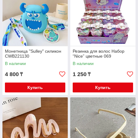
Монетница "Sulley" силикон
Резинка для волос Набор
CWB221130
“Nice” цветные 069
В наличии
В наличии
4 800
1 250
₸
₸
Купить
Купить