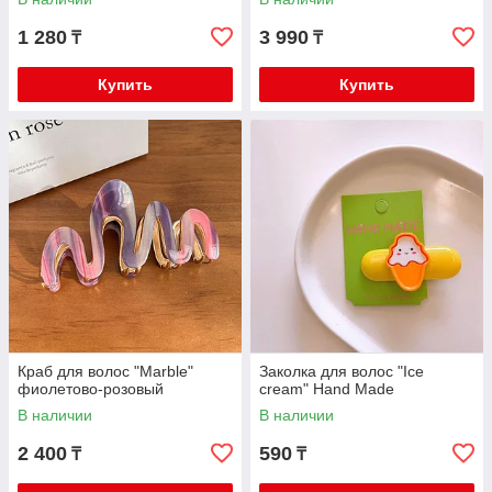
1 280
3 990
₸
₸
Купить
Купить
Краб для волос "Marble"
Заколка для волос "Ice
фиолетово-розовый
cream" Hand Made
В наличии
В наличии
2 400
590
₸
₸