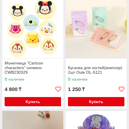
Монетница "Cartoon
characters" силикон
Кусачка для ногтей(книпсер)
CWB230329
2шт Oule OL-5121
В наличии
В наличии
4 800
1 250
₸
₸
Купить
Купить