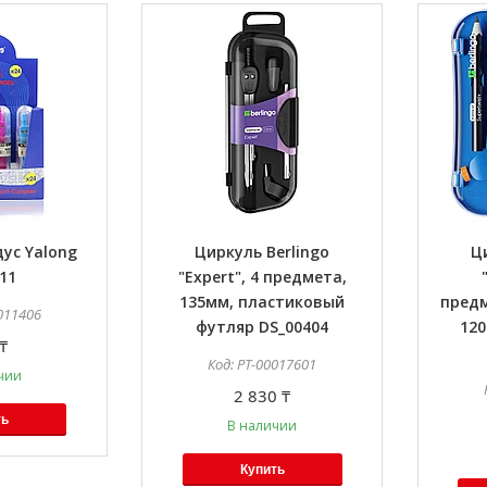
ус Yalong
Циркуль Berlingo
Ц
11
"Expert", 4 предмета,
135мм, пластиковый
предм
011406
футляр DS_00404
12
₸
PT-00017601
чии
2 830 ₸
ть
В наличии
Купить