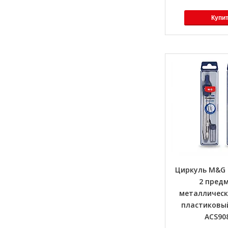
Купи
Циркуль M&G 
2 предм
металлическ
пластиковы
ACS90