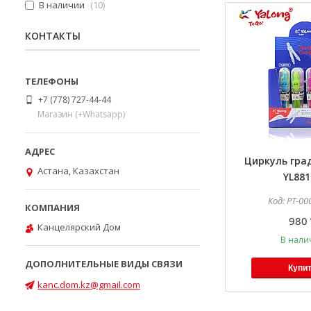
В наличии
10
КОНТАКТЫ
+7 (778) 727-44-44
Магазин (+Whatsapp)
Циркуль град
Астана, Казахстан
YL881
PT-00
980 
Канцелярский Дом
В нали
Купи
kanc.dom.kz@gmail.com