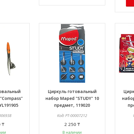
товальный
Циркуль готовальный
Цирк
 "Compass"
набор Maped "STUDY" 10
набор
YL191905
предмет, 119020
пр
006938
PT-00007212
 ₸
2 250 ₸
чии
В наличии