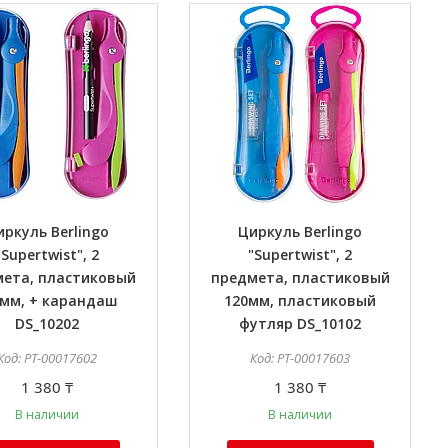
иркуль Berlingo
Циркуль Berlingo
"Supertwist", 2
"Supertwist", 2
ета, пластиковый
предмета, пластиковый
0мм, + карандаш
120мм, пластиковый
DS_10202
футляр DS_10102
PT-00017602
PT-00017603
1 380 ₸
1 380 ₸
В наличии
В наличии