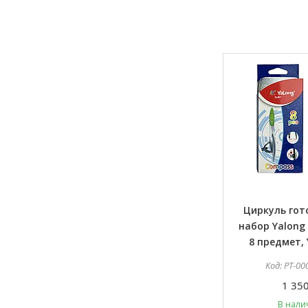
Циркуль го
набор Yalong
8 предмет, 
PT-00
1 350
В нали