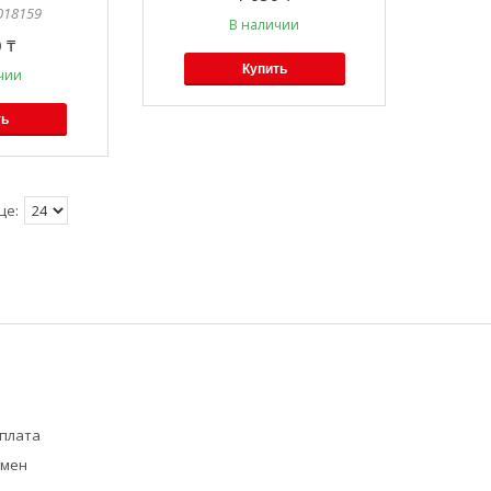
018159
В наличии
 ₸
Купить
чии
ть
оплата
бмен