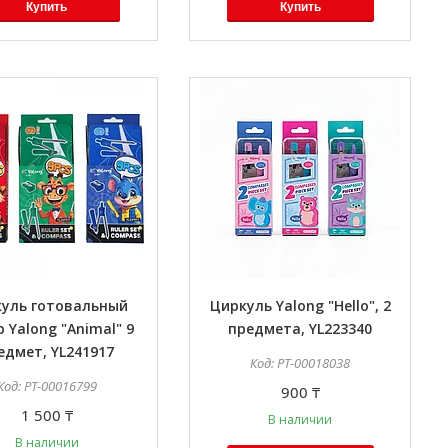
Купить
Купить
уль готовальный
Циркуль Yalong "Hello", 2
 Yalong "Animal" 9
предмета, YL223340
едмет, YL241917
PT-00018038
PT-00016799
900 ₸
1 500 ₸
В наличии
В наличии