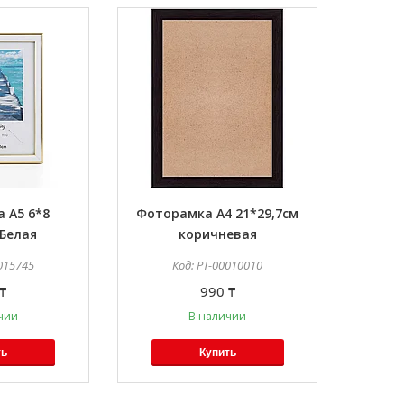
 А5 6*8
Фоторамка А4 21*29,7см
Белая
коричневая
015745
PT-00010010
₸
990 ₸
чии
В наличии
ть
Купить