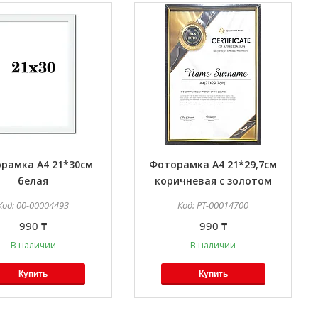
рамка А4 21*30см
Фоторамка А4 21*29,7см
белая
коричневая с золотом
00-00004493
PT-00014700
990 ₸
990 ₸
В наличии
В наличии
Купить
Купить