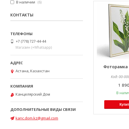
В наличии
6
КОНТАКТЫ
+7 (778) 727-44-44
Магазин (+Whatsapp)
Фоторамка 
Астана, Казахстан
00-00
1 890
В нали
Канцелярский Дом
Купи
kanc.dom.kz@gmail.com