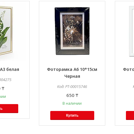
А3 белая
Фоторамка А6 10*15см
Фото
Черная
004275
PT-00015746
 ₸
650 ₸
чии
В наличии
ть
Купить