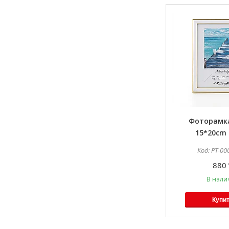
Фоторамка
15*20cm 
PT-00
880 
В нали
Купи