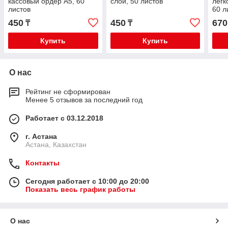
кассовый ордер А5, 60
слой, 50 листов
легк
листов
60 л
450
450
670
₸
₸
Купить
Купить
О нас
Рейтинг не сформирован
Менее 5 отзывов за последний год
Работает с 03.12.2018
г. Астана
Астана, Казахстан
Контакты
Сегодня работает с 10:00 до 20:00
Показать весь график работы
О нас