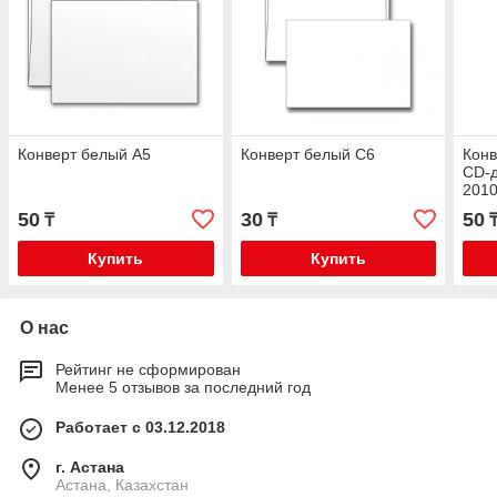
Конверт белый A5
Конверт белый С6
Конв
CD-д
201
50
30
50
₸
₸
Купить
Купить
О нас
Рейтинг не сформирован
Менее 5 отзывов за последний год
Работает с 03.12.2018
г. Астана
Астана, Казахстан