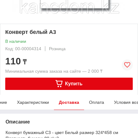
Конверт белый А3
В наличии
Код: 00-00004314
Розница
110
₸
Минимальная сумма заказа на сайте — 2 000 ₸
Купить
ние
Характеристики
Доставка
Оплата
Условия во
Описание
Конверт бумажный С3 - цвет Белый размер 324*458 см