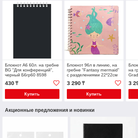
Блокнот А6 60л. на гребне
Блокнот 96л в линию, на
Блок
BG "Для конференций",
гребне "Fantasy mermaid"
на г
черный Б6гр60 8598
с разделениями 22*22см
Grad
430
3 290
3 2
₸
₸
Купить
Купить
Акционные предложения и новинки