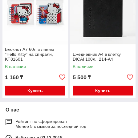
Блокнот А7 60л в линию
"Hello Kitty" на спирали,
Ежедневник А4 в клетку
KT81601
DICAI 100л., 214-A4
В наличии
В наличии
1 160
5 500
₸
₸
Купить
Купить
О нас
Рейтинг не сформирован
Менее 5 отзывов за последний год
Работает с 03.12.2018