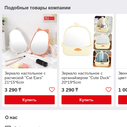
Подобные товары компании
Зеркало настольное с
Зеркало настольное с
Звон
расческой "Cat Ears"
органайзером "Cute Duck"
цвет
21*15*6cm
20*19*5cm
3 290
3 290
1 0
₸
₸
Купить
Купить
О нас