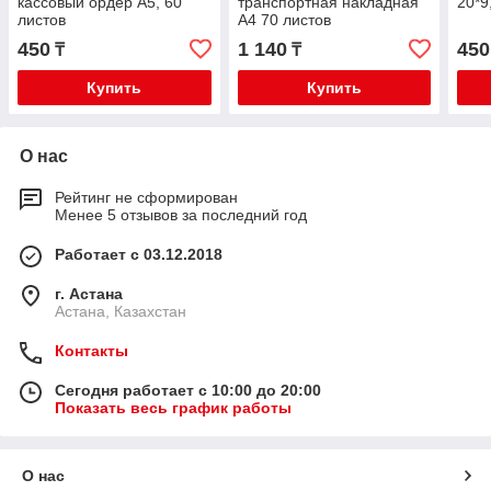
кассовый ордер А5, 60
транспортная накладная
20*9
листов
А4 70 листов
450
1 140
450
₸
₸
Купить
Купить
О нас
Рейтинг не сформирован
Менее 5 отзывов за последний год
Работает с 03.12.2018
г. Астана
Астана, Казахстан
Контакты
Сегодня работает с 10:00 до 20:00
Показать весь график работы
О нас