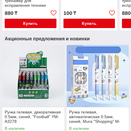
тренажёр для
трен
исправления техники
испр
письма "Дельфин"
пись
880
100
880
₸
₸
1171290
Купить
Купить
Акционные предложения и новинки
Ручка гелевая, декоративная
Ручка гелевая,
0.5мм, синий, "Football" YM-
автоматическая 0.5мм,
A3278
синий, Mura "Shopping" M-
8956
В наличии
В наличии