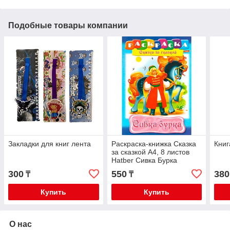
Подобные товары компании
Закладки для книг лента
Раскраска-книжка Сказка
Книг
за сказкой А4, 8 листов
Hatber Сивка Бурка
300
550
380
₸
₸
Купить
Купить
О нас