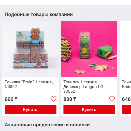
Подобные товары компании
Точилка "Bruin" 1 секция,
Точилка 1 секция
Точи
N3822
Динозавр Languo LG-
Budd
70552
660
800
640
₸
₸
Купить
Купить
Акционные предложения и новинки