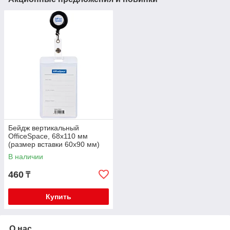
Бейдж вертикальный
OfficeSpace, 68х110 мм
(размер вставки 60х90 мм)
держатель-рулетка, черный
В наличии
284661
460
₸
Купить
О нас