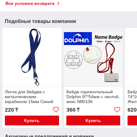
Все условия возврата
Подобные товары компании
Лента для бейджа с
Бейдж горизонтальный
Бейд
металлическим
Dolphin 87*54мм с лентой,
74*1
карабином 15мм Синий
микс NB0106
Жел
220
360
620
₸
₸
Купить
Купить
Акционные предложения и новинки