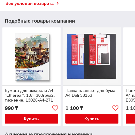
Все условия возврата
Подобные товары компании
Бумага для акварели А4
Папка планшет для бумаг
Папк
"Ethereal", 10л, 300гр/м2,
A4 Deli 38153
A4 п
тиснение, 13026-A4-271
E39
990
1 100
1 1
₸
₸
Купить
Купить
Акционные предложения и новинки