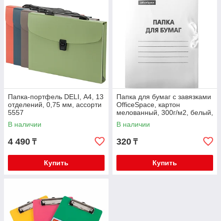
Папка-портфель DELI, А4, 13
Папка для бумаг с завязками
отделений, 0,75 мм, ассорти
OfficeSpace, картон
5557
мелованный, 300г/м2, белый,
до 200л. 158535
В наличии
В наличии
4 490
320
₸
₸
Купить
Купить