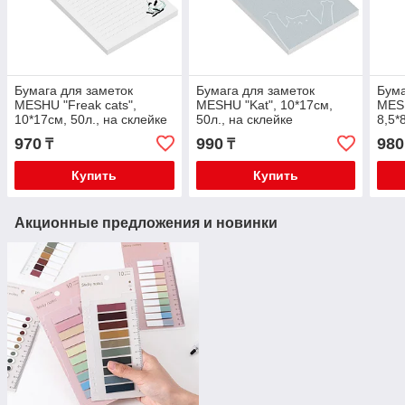
Бумага для заметок
Бумага для заметок
Бума
MESHU "Freak cats",
MESHU "Kat", 10*17см,
MES
10*17см, 50л., на склейке
50л., на склейке
8,5*
MS_65015
MS_65018
скл
970
990
980
₸
₸
Купить
Купить
Акционные предложения и новинки