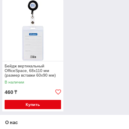
Бейдж вертикальный
OfficeSpace, 68х110 мм
(размер вставки 60х90 мм)
держатель-рулетка, черный
В наличии
284661
460
₸
Купить
О нас