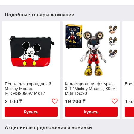
Подобные товары компании
Пенал для карандашей
Коллекционная фигурка
Брел
Mickey Mouse
3в1 "Mickey Mouse", 30см,
№DMG9050W-MK17
M38-LS090
2 100
19 200
1 6
₸
₸
Купить
Купить
Акционные предложения и новинки