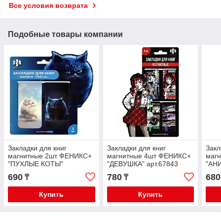
Все условия возврата
Подобные товары компании
Закладки для книг
Закладки для книг
Закл
магнитные 2шт ФЕНИКС+
магнитные 4шт ФЕНИКС+
маг
"ПУХЛЫЕ КОТЫ"
"ДЕВУШКА" арт.67843
"АНИ
арт.67605
690
780
680
₸
₸
Купить
Купить