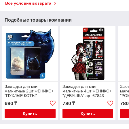
Все условия возврата
Подобные товары компании
Закладки для книг
Закладки для книг
Закл
магнитные 2шт ФЕНИКС+
магнитные 4шт ФЕНИКС+
маг
"ПУХЛЫЕ КОТЫ"
"ДЕВУШКА" арт.67843
"РО
арт.67605
ДЕВ
690
780
780
₸
₸
Купить
Купить