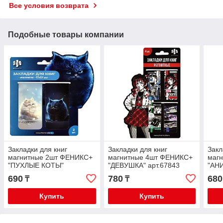
Все условия возврата
Подобные товары компании
Закладки для книг
Закладки для книг
Закл
магнитные 2шт ФЕНИКС+
магнитные 4шт ФЕНИКС+
маг
"ПУХЛЫЕ КОТЫ"
"ДЕВУШКА" арт.67843
"АНИ
арт.67605
690
780
680
₸
₸
Купить
Купить