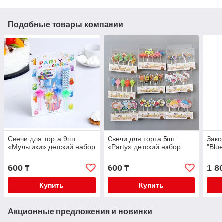
Подобные товары компании
Свечи для торта 9шт
Свечи для торта 5шт
Зако
«Мультики» детский набор
«Party» детский набор
"Blu
600
600
1 8
₸
₸
Купить
Купить
Акционные предложения и новинки