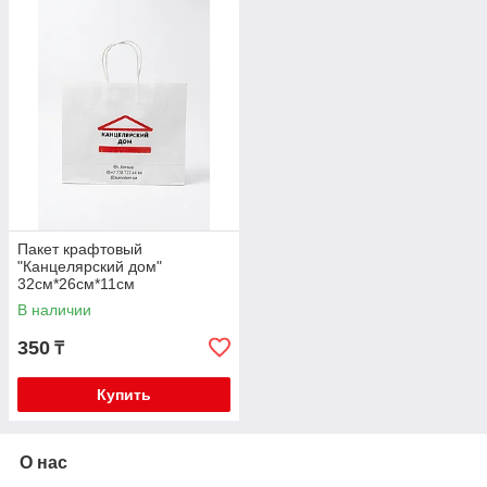
Пакет крафтовый
"Канцелярский дом"
32см*26см*11см
В наличии
350
₸
Купить
О нас