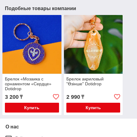
Подобные товары компании
Брелок «Мозаика c
Брелок акриловый
орнаментом «Сердце»
"Өзінше" Dotidrop
Dotidrop
3 200
2 990
₸
₸
Купить
Купить
О нас