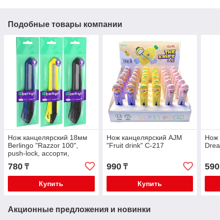
Подобные товары компании
Нож канцелярский 18мм
Нож канцелярский AJM
Нож 
Berlingo "Razzor 100",
"Fruit drink" C-217
Dre
push-lock, ассорти,
BM4126
780
990
590
₸
₸
Купить
Купить
Акционные предложения и новинки