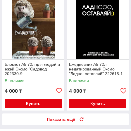
Блокнот А5 72л для людей и
Ежедневник А5 72л
ежей Эксмо "Садовод"
недатированный Эксмо
202330-9
"Ладно, оставляй" 222615-1
В наличии
В наличии
4 000
4 000
₸
₸
Купить
Купить
Показать ещё