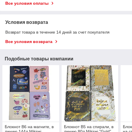
Все условия оплаты
Условия возврата
Возврат товара в течение 14 дней за счет покупателя
Все условия возврата
Подобные товары компании
Блокнот В6 на магните, в
Блокнот В5 на спирали, в
Блок
линию 144л Mikirei
линию 80л Mikirei "Gold"
на с