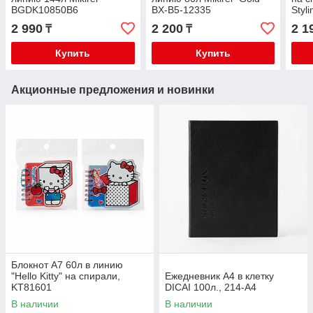
BGDK10850B6
BX-B5-12335
Styli
2 990
2 200
2 1
₸
₸
Купить
Купить
Акционные предложения и новинки
Блокнот А7 60л в линию
"Hello Kitty" на спирали,
Ежедневник А4 в клетку
KT81601
DICAI 100л., 214-A4
В наличии
В наличии