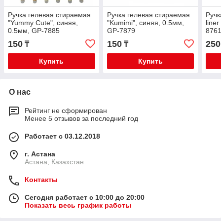
Ручка гелевая стираемая
Ручка гелевая стираемая
Ручк
"Yummy Cute", синяя,
"Kumimi", синяя, 0.5мм,
line
0.5мм, GP-7885
GP-7879
876
150
150
250
₸
₸
Купить
Купить
О нас
Рейтинг не сформирован
Менее 5 отзывов за последний год
Работает с 03.12.2018
г. Астана
Астана, Казахстан
Контакты
Сегодня работает с 10:00 до 20:00
Показать весь график работы