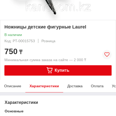
Ножницы детские фигурные Laurel
В наличии
Код: PT-00015753
Розница
750
₸
Минимальная сумма заказа на сайте — 2 000 ₸
Купить
Описание
Характеристики
Доставка
Оплата
Ус
Характеристики
Основные