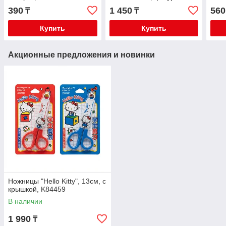
ручки "Панда", в футляре,
390
1 450
560
₸
₸
MS_49022
Купить
Купить
Акционные предложения и новинки
Ножницы "Hello Kitty", 13см, с
крышкой, K84459
В наличии
1 990
₸