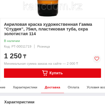
Акриловая краска художественная Гамма
"Студия", 75мл, пластиковая туба, охра
золотистая 114
В наличии
Код: PT-00011719
Розница
1 250
₸
Минимальная сумма заказа на сайте — 2 000 ₸
Купить
ние
Характеристики
Доставка
Оплата
Условия во
Характеристики