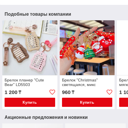
Подобные товары компании
Брелок планер "Cute
Брелок "Christmas"
Брел
Bear" LD5503
светящаяся, микс
мягк
1 200
960
1 1
₸
₸
Купить
Купить
Акционные предложения и новинки