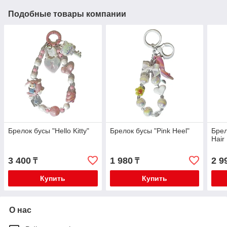
Подобные товары компании
Брелок бусы "Hello Kitty"
Брелок бусы "Pink Heel"
Брел
Hair
3 400
1 980
2 9
₸
₸
Купить
Купить
О нас