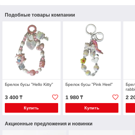
Подобные товары компании
Брелок бусы "Hello Kitty"
Брелок бусы "Pink Heel"
Брел
rabbi
3 400
1 980
2 2
₸
₸
Купить
Купить
Акционные предложения и новинки