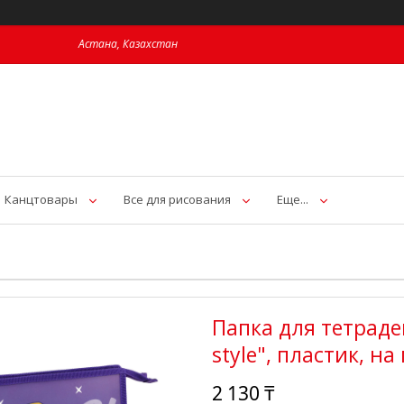
Астана, Казахстан
Канцтовары
Все для рисования
Еще...
Папка для тетрадей
style", пластик, н
2 130 ₸