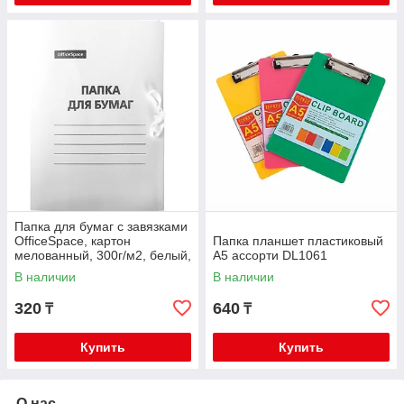
Папка для бумаг с завязками
OfficeSpace, картон
Папка планшет пластиковый
мелованный, 300г/м2, белый,
А5 ассорти DL1061
до 200л. 158535
В наличии
В наличии
320
640
₸
₸
Купить
Купить
О нас