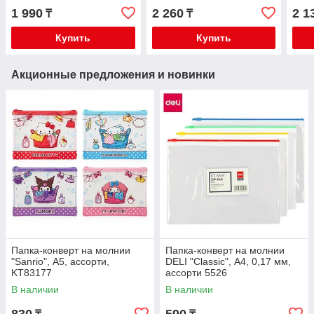
на липучке ПТ-95О2001
молнии ПТ-73_58204
мол
1 990
2 260
2 1
₸
₸
Купить
Купить
Акционные предложения и новинки
Папка-конверт на молнии
Папка-конверт на молнии
"Sanrio", А5, ассорти,
DELI "Classic", А4, 0,17 мм,
KT83177
ассорти 5526
В наличии
В наличии