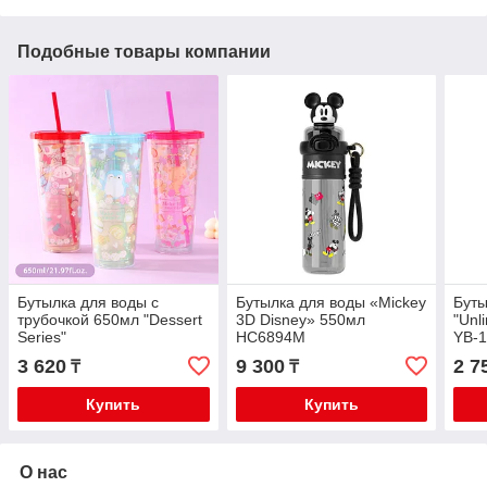
Подобные товары компании
Бутылка для воды с
Бутылка для воды «Mickey
Буты
трубочкой 650мл "Dessert
3D Disney» 550мл
"Unl
Series"
HC6894M
YB-
3 620
9 300
2 7
₸
₸
Купить
Купить
О нас