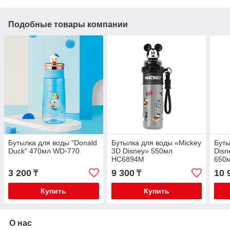
Подобные товары компании
Бутылка для воды "Donald
Бутылка для воды «Mickey
Буты
Duck" 470мл WD-770
3D Disney» 550мл
Disn
HC6894M
650
3 200
9 300
10 
₸
₸
Купить
Купить
О нас