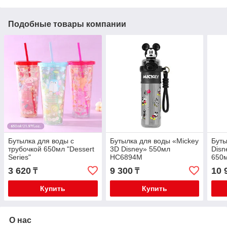
Подобные товары компании
Бутылка для воды с
Бутылка для воды «Mickey
Буты
трубочкой 650мл "Dessert
3D Disney» 550мл
Disn
Series"
HC6894M
650
3 620
9 300
10 
₸
₸
Купить
Купить
О нас