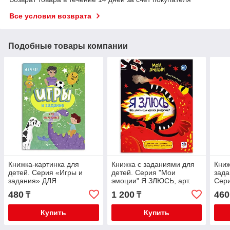
Все условия возврата
Подобные товары компании
Книжка-картинка для
Книжка с заданиями для
Книж
детей. Серия «Игры и
детей. Серия "Мои
зада
задания» ДЛЯ
эмоции" Я ЗЛЮСЬ, арт.
Сери
МАЛЬЧИШЕК, арт.
61105
моз
480
1 200
460
₸
₸
57317001
ДЕВО
Купить
Купить