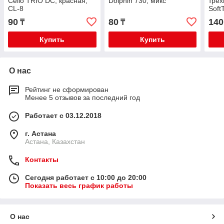
Cello TRIO DC, красная,
Dolphin 730, микс
трех
CL-8
Soft
90
80
140
₸
₸
Купить
Купить
О нас
Рейтинг не сформирован
Менее 5 отзывов за последний год
Работает с 03.12.2018
г. Астана
Астана, Казахстан
Контакты
Сегодня работает с 10:00 до 20:00
Показать весь график работы
О нас