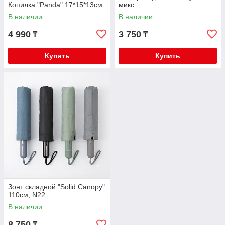
Копилка "Panda" 17*15*13см
микс
В наличии
В наличии
4 990
3 750
₸
₸
Купить
Купить
Зонт складной "Solid Canopy"
110см, N22
В наличии
8 750
₸