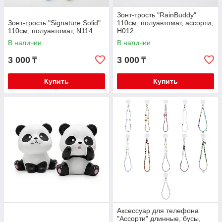
Зонт-трость "RainBuddy"
Зонт-трость "Signature Solid"
110см, полуавтомат, ассорти,
110см, полуавтомат, N114
H012
В наличии
В наличии
3 000
3 000
₸
₸
Купить
Купить
Аксессуар для телефона
"Ассорти" длинные, бусы,