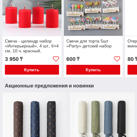
Свеча - цилиндр набор
Свечи для торта 5шт
Откр
«Интерьерный», 4 шт., 6×4
«Party» детский набор
мини
см, 10 ч, красный,
7879815
3 950
600
80
₸
₸
Купить
Купить
Акционные предложения и новинки