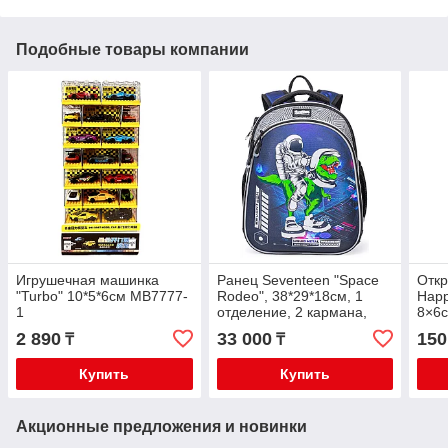
Подобные товары компании
Игрушечная машинка
Ранец Seventeen "Space
Откр
"Turbo" 10*5*6см MB7777-
Rodeo", 38*29*18см, 1
Happ
1
отделение, 2 кармана,
8×6
SKJB-UT6-966L
2 890
33 000
150
₸
₸
Купить
Купить
Акционные предложения и новинки