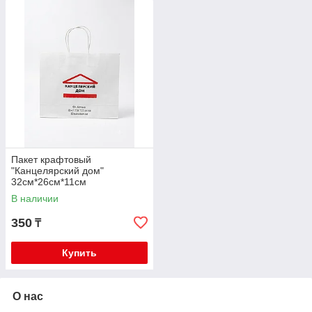
Пакет крафтовый
"Канцелярский дом"
32см*26см*11см
В наличии
350
₸
Купить
О нас