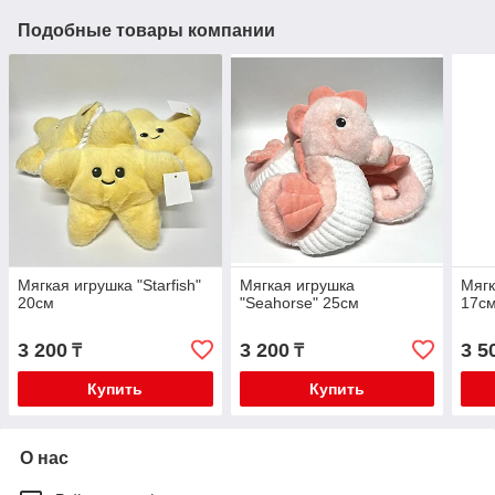
Подобные товары компании
Мягкая игрушка "Starfish"
Мягкая игрушка
Мягк
20см
"Seahorse" 25см
17см
3 200
3 200
3 5
₸
₸
Купить
Купить
О нас