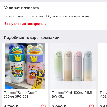
Условия возврата
Возврат товара в течение 14 дней за счет покупателя
Все условия возврата
Подобные товары компании
Термос "Super Duck"
Термос "Yimi" 500мл YIMI-
Терм
280мл SFC-682
BW-051
Y-01
4 700
3 990
3 6
₸
₸