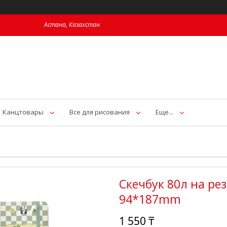
Астана, Казахстан
Канцтовары
Все для рисования
Еще...
Скечбук 80л на рези
94*187mm
1 550 ₸