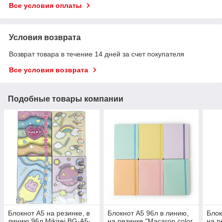
Все условия оплаты
Условия возврата
Возврат товара в течение 14 дней за счет покупателя
Все условия возврата
Подобные товары компании
Блокнот А5 на резинке, в
Блокнот А5 96л в линию,
Блок
линию 96л Mikirei BG-A5-
на резинке "Macaron color
на р