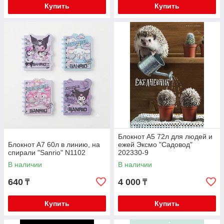
Купить
Купить
Блокнот А5 72л для людей и
Блокнот А7 60л в линию, на
ежей Эксмо "Садовод"
спирали "Sanrio" N1102
202330-9
В наличии
В наличии
640
4 000
₸
₸
Купить
Купить