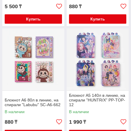
5 500
880
₸
₸
Купить
Купить
Блокнот А5 140л в линию, на
Блокнот А6 80л в линию, на
спирали "HUNTR/X" PP-TOP-
спирали "Labubu" SC-A6-662
12
В наличии
В наличии
880
1 990
₸
₸