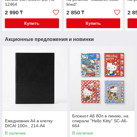
12464
lined"
2 990
2 850
2 8
₸
₸
Купить
Купить
Акционные предложения и новинки
Блокнот А6 80л в линию, на
Ежедневник А4 в клетку
спирали "Hello Kitty" SC-A6-
DICAI 100л., 214-A4
664
В наличии
В наличии