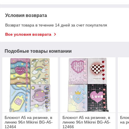
Условия возврата
Возврат товара в течение 14 дней за счет покупателя
Все условия возврата
Подобные товары компании
Блокнот А5 на резинке, в
Блокнот А5 на резинке, в
Блок
линию 96л Mikirei BG-A5-
линию 96л Mikirei BG-A5-
на р
12464
12466