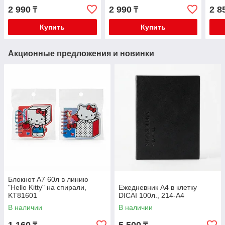
2 990
2 990
2 8
₸
₸
Купить
Купить
Акционные предложения и новинки
Блокнот А7 60л в линию
"Hello Kitty" на спирали,
Ежедневник А4 в клетку
KT81601
DICAI 100л., 214-A4
В наличии
В наличии