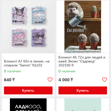
Блокнот А5 72л для людей и
Блокнот А7 60л в линию, на
ежей Эксмо "Садовод"
спирали "Sanrio" N1102
202330-9
В наличии
В наличии
640
4 000
₸
₸
Купить
Купить