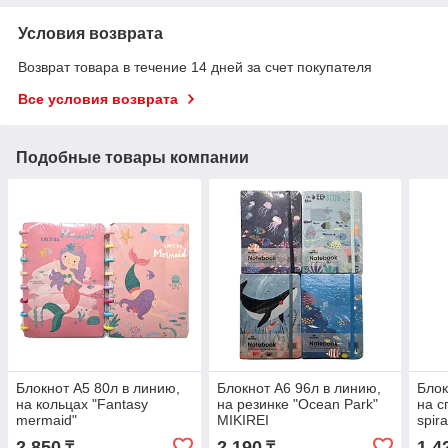
Условия возврата
Возврат товара в течение 14 дней за счет покупателя
Все условия возврата
Подобные товары компании
Блокнот A5 80л в линию,
Блокнот A6 96л в линию,
Блок
на кольцах "Fantasy
на резинке "Ocean Park"
на с
mermaid"
MIKIREI
spira
2 850
2 190
1 4
₸
₸