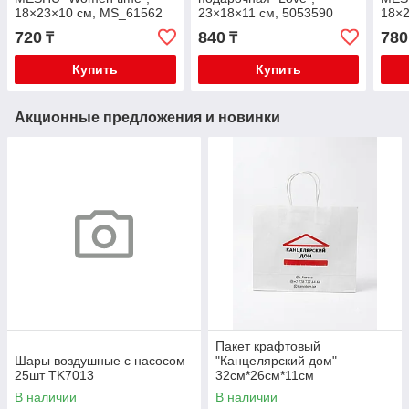
18×23×10 см, MS_61562
23×18×11 см, 5053590
18×
720
840
780
₸
₸
Купить
Купить
Акционные предложения и новинки
Пакет крафтовый
Шары воздушные с насосом
"Канцелярский дом"
25шт TK7013
32см*26см*11см
В наличии
В наличии