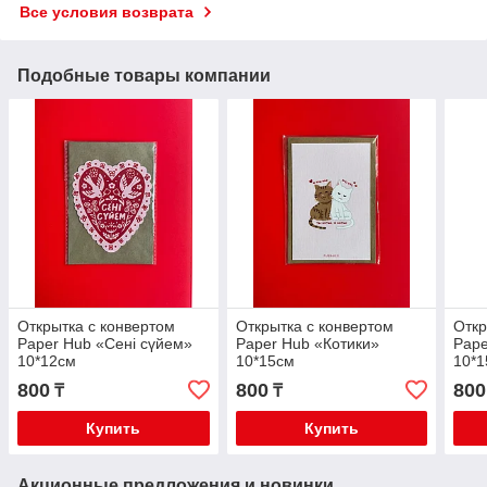
Все условия возврата
Подобные товары компании
Открытка с конвертом
Открытка с конвертом
Откр
Paper Hub «Сені сүйем»
Paper Hub «Котики»
Pape
10*12см
10*15см
10*
800
800
800
₸
₸
Купить
Купить
Акционные предложения и новинки