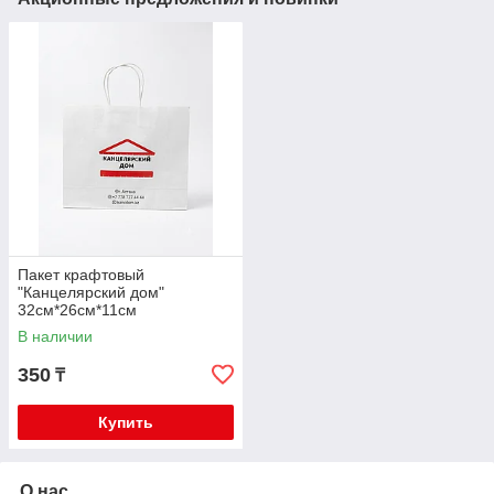
Пакет крафтовый
"Канцелярский дом"
32см*26см*11см
В наличии
350
₸
Купить
О нас