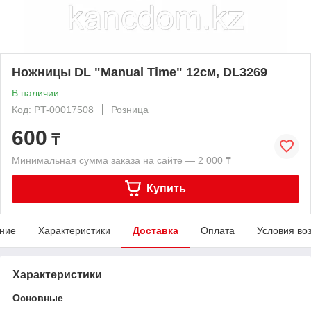
Ножницы DL "Manual Time" 12см, DL3269
В наличии
Код: PT-00017508
Розница
600
₸
Минимальная сумма заказа на сайте — 2 000 ₸
Купить
ние
Характеристики
Доставка
Оплата
Условия во
Характеристики
Основные