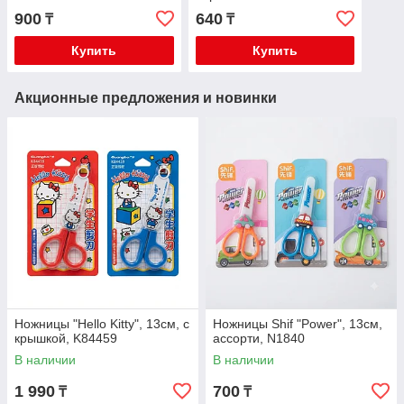
12,5см, MS_11133
900
640
₸
₸
Купить
Купить
Акционные предложения и новинки
Ножницы "Hello Kitty", 13см, с
Ножницы Shif "Power", 13см,
крышкой, K84459
ассорти, N1840
В наличии
В наличии
1 990
700
₸
₸