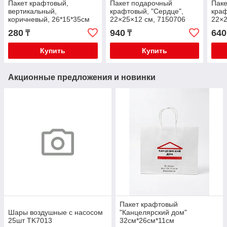
Пакет крафтовый,
Пакет подарочный
Паке
вертикальный,
крафтовый, "Сердце",
краф
коричневый, 26*15*35см
22×25×12 см, 7150706
22×2
280
940
640
₸
₸
Купить
Купить
Акционные предложения и новинки
Пакет крафтовый
Шары воздушные с насосом
"Канцелярский дом"
25шт TK7013
32см*26см*11см