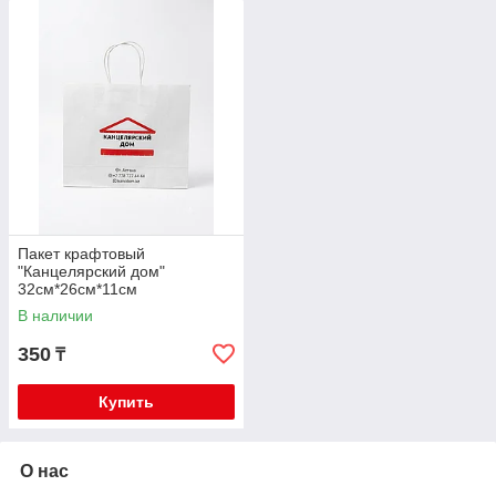
Пакет крафтовый
"Канцелярский дом"
32см*26см*11см
В наличии
350
₸
Купить
О нас