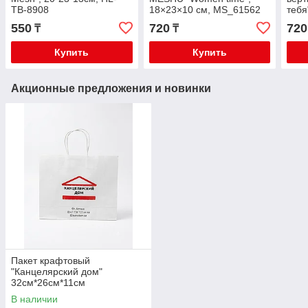
TB-8908
18×23×10 см, MS_61562
тебя
18×2
550
720
720
₸
₸
Купить
Купить
Акционные предложения и новинки
Пакет крафтовый
"Канцелярский дом"
32см*26см*11см
В наличии