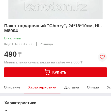
Пакет подарочный "Cherry", 24*18*10см, HL-
M8904
В наличии
Код: PT-00017568
Розница
490
₸
Минимальная сумма заказа на сайте — 2 000 ₸
Купить
Описание
Характеристики
Доставка
Оплата
Ус
Характеристики