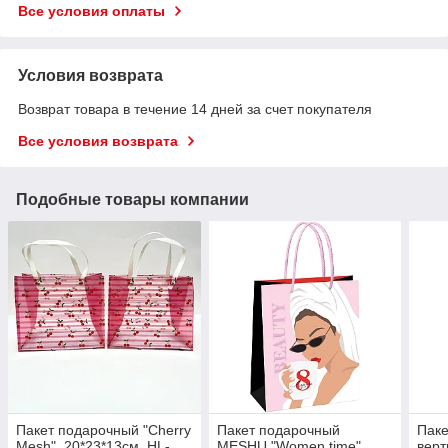
Все условия оплаты
Условия возврата
Возврат товара в течение 14 дней за счет покупателя
Все условия возврата
Подобные товары компании
Пакет подарочный "Cherry
Пакет подарочный
Паке
Mesh", 20*23*13см, HL-
MESHU "Women time",
вер